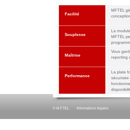
MFTEL gèr
Facilité
conception
La modular
Souplesse
MFTEL per
programme
Vous gard
Maîtrise
reporting 
La plate 
Performance
sécurisée
fonctionn
disponibil
© M.F.TEL.
Informations légales