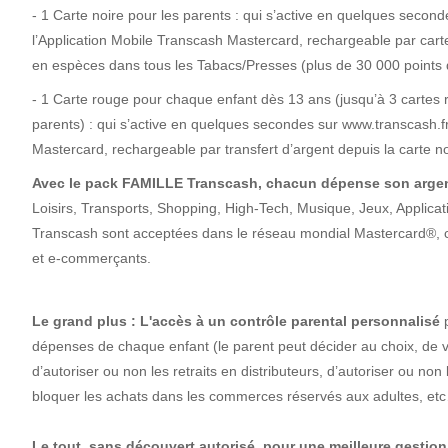
- 1 Carte noire pour les parents : qui s’active en quelques secon
l’Application Mobile Transcash Mastercard, rechargeable par cart
en espèces dans tous les Tabacs/Presses (plus de 30 000 point
- 1 Carte rouge pour chaque enfant dès 13 ans (jusqu’à 3 cartes r
parents) : qui s’active en quelques secondes sur www.transcash.fr
Mastercard, rechargeable par transfert d’argent depuis la carte no
Avec le pack FAMILLE Transcash, chacun dépense son argen
Loisirs, Transports, Shopping, High-Tech, Musique, Jeux, Applicati
Transcash sont acceptées dans le réseau mondial Mastercard®, 
et e-commerçants.
Le grand plus :
L'accès à un contrôle parental personnalisé
p
dépenses de chaque enfant (le parent peut décider au choix, de ver
d’autoriser ou non les retraits en distributeurs, d’autoriser ou no
bloquer les achats dans les commerces réservés aux adultes, et
Le tout, sans découvert autorisé, pour une meilleure gestio