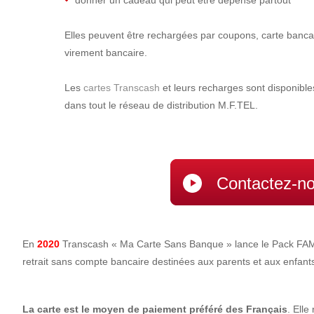
donner un cadeau qui peut être dépensé partout
Elles peuvent être rechargées par coupons, carte bancai
virement bancaire.
Les
cartes Transcash
et leurs recharges sont disponible
dans tout le réseau de distribution M.F.TEL.
Contactez-n
En
2020
Transcash « Ma Carte Sans Banque » lance le Pack FAM
retrait sans compte bancaire destinées aux parents et aux enfant
La carte est le moyen de paiement préféré des Français
. Ell