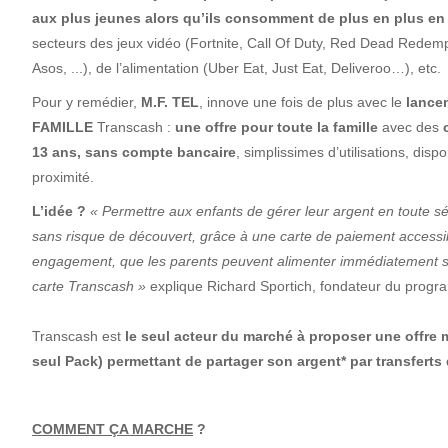
aux plus jeunes alors qu’ils consomment de plus en plus en 
secteurs des jeux vidéo (Fortnite, Call Of Duty, Red Dead Redemp
Asos, ...), de l’alimentation (Uber Eat, Just Eat, Deliveroo…), etc.
Pour y remédier,
M.F. TEL
, innove une fois de plus avec le
lance
FAMILLE
Transcash :
une offre pour toute la famille
avec des
13 ans, sans compte bancaire
, simplissimes d’utilisations, di
proximité.
L’idée ?
« Permettre aux enfants de gérer leur argent en toute sé
sans risque de découvert, grâce à une carte de paiement access
engagement, que les parents peuvent alimenter immédiatement san
carte Transcash »
explique Richard Sportich, fondateur du prog
Transcash est
le seul acteur du marché à proposer une offre m
seul Pack) permettant de partager son argent* par transferts d
COMMENT ÇA MARCHE
?