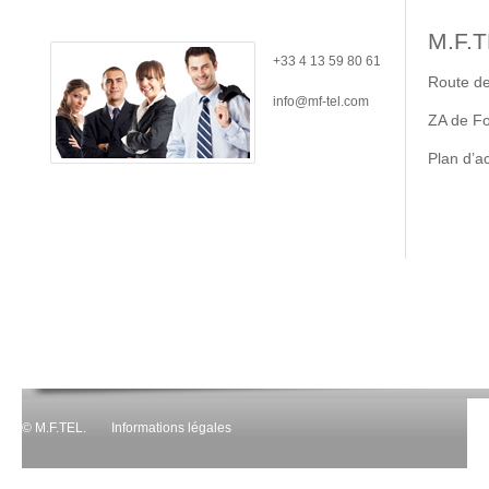
M.F.T
+33 4 13 59 80 61
Route d
info@mf-tel.com
ZA de Fo
Plan d’a
© M.F.TEL.
Informations légales